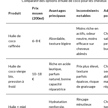
Comparatif des options d’huile de coco pour les cheveux
Prix
Avantages
Inconvénients
Ad
Produit
moyen
principaux
notables
po
(200ml)
Moins riche en
actifs, odeur
Ch
Huile de
Abordable,
neutre, moins
sai
coco
6–8 €
texture légère
efficace sur
pe
raffinée
cheveux
bu
abîmés
Riche en acide
Huile de
Prix plus élevé,
Ch
laurique,
coco vierge
texture
se
10–18
parfum
bio,
parfois
ab
€
naturel, bonne
pression à
épaisse, risque
ma
capacité
froid
de graissage
ré
réparatrice
Rinçage
Hydratation
Ch
minutieux
Huile + miel
renforcée,
te