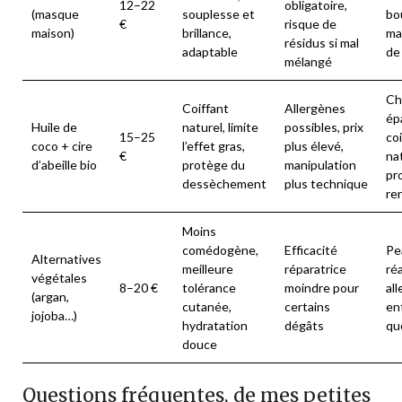
12–22
obligatoire,
(masque
souplesse et
bo
€
risque de
maison)
brillance,
ma
résidus si mal
adaptable
de 
mélangé
Ch
Coiffant
Allergènes
épa
Huile de
naturel, limite
possibles, prix
15–25
co
coco + cire
l’effet gras,
plus élevé,
€
nat
d’abeille bio
protège du
manipulation
pr
dessèchement
plus technique
re
Moins
comédogène,
Efficacité
Pe
Alternatives
meilleure
réparatrice
ré
végétales
8–20 €
tolérance
moindre pour
all
(argan,
cutanée,
certains
en
jojoba…)
hydratation
dégâts
qu
douce
Questions fréquentes, de mes petites