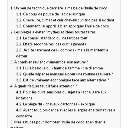
1.
Un peu de technique derrière la magie de l’huile de coco
1.1.
Ce coup de pouce de l’acide laurique
1.2.
Chevelure, climat et cuir chevelu : un trio pas si évident
1.3.
Comment j’ai appris à bien appliquer l’huile de coco
2.
Les pièges à éviter : mythes et idées toutes faites
2.1.
Le conseil standard qui ne fait pas tout
2.2.
Effets secondaires, ces oublis gênants
2.3.
Je cite rarement ces « combos » mais ils méritent le
détour
3.
À combien revient vraiment ce soin naturel ?
3.1.
Huile basique ou « haut de gamme » : le dilemme
3.2.
Quelle dépense mensuelle pour une routine régulière ?
3.3.
Est-ce vraiment économique face aux alternatives ?
4.
À quels risques faut-il faire attention ?
4.1.
Pour les cuirs sensibles ou sujets à l’acné, gare aux
irritations
4.2.
Le piège du « cheveux cartonnés » expliqué
4.3.
Avant tout, prudence avec les allergies et alternatives à
connaître
5.
Mes astuces pour dompter l’huile de coco et en tirer le
meilleur