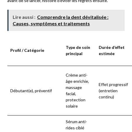
avant de se lancer, histoire d’éviter les regrets ensuite.
Lire aussi :
Comprendre la dent dévitalisée :
Causes, symptômes et traitements
Type de soin
Durée d’effet
Profil / Catégorie
principal
estimée
Crème anti-
âge enrichie,
Effet progressif
massage
Débutant(e), préventif
(entretien
facial,
continu)
protection
solaire
Sérum anti-
rides ciblé