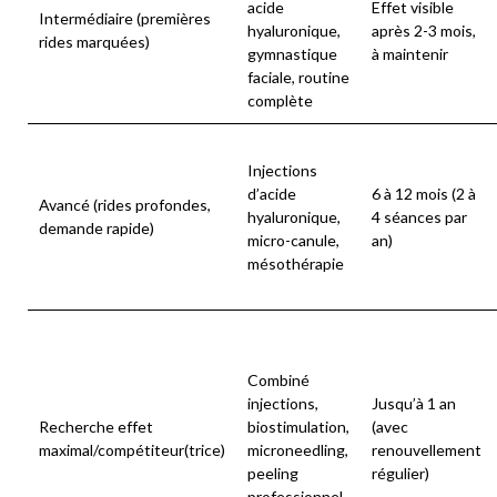
acide
Effet visible
Intermédiaire (premières
hyaluronique,
après 2-3 mois,
rides marquées)
gymnastique
à maintenir
faciale, routine
complète
Injections
d’acide
6 à 12 mois (2 à
Avancé (rides profondes,
hyaluronique,
4 séances par
demande rapide)
micro-canule,
an)
mésothérapie
Combiné
injections,
Jusqu’à 1 an
Recherche effet
biostimulation,
(avec
maximal/compétiteur(trice)
microneedling,
renouvellement
peeling
régulier)
professionnel