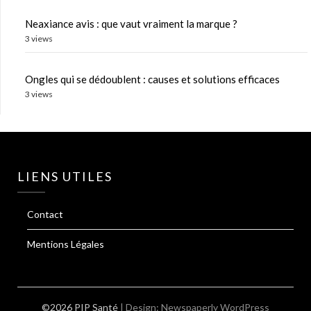
Neaxiance avis : que vaut vraiment la marque ?
3 views
Ongles qui se dédoublent : causes et solutions efficaces
3 views
LIENS UTILES
Contact
Mentions Légales
©2026 PIP Santé
| Design:
Newspaperly WordPress