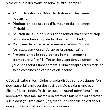
Voici ce que nous avons observé au fil du temps :
Réduction des bouffées de chaleur et des sueurs
nocturnes
Diminution des sautes d’humeur
et du sentiment
d’irritabilité
Soutien de la libido
(un sujet essentiel, mais encore trop
tabou dans beaucoup de familles… et pourtant !)
Maintien de la densité osseuse
et
prévention de
l’ostéoporose
– essentiel après la cinquantaine
Protection de la peau contre le vieillissement
prématuré
grâce à l’effet antioxydant des ginsénosides –
j’ai vu des teints franchement s’illuminer après trois mois de
soins combinés en cabine et en interne
Côté utilisation : les gélules standardisées sont pratiques. On
peut aussi faire infuser des racines fraîches dans une eau
filtrée, à boire tiède. Petite astuce de grand-mère (testée et
approuvée chez moi, même si la première fois je me suis trompé
sur le dosage : trop amer…) : ajouter une rondelle de citron ou
une goutte de miel pour adoucir la saveur.