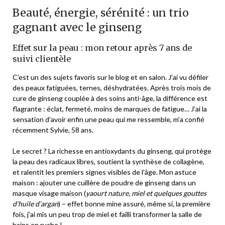
Beauté, énergie, sérénité : un trio
gagnant avec le ginseng
Effet sur la peau : mon retour après 7 ans de
suivi clientèle
C’est un des sujets favoris sur le blog et en salon. J’ai vu défiler
des peaux fatiguées, ternes, déshydratées. Après trois mois de
cure de ginseng couplée à des soins anti-âge, la différence est
flagrante : éclat, fermeté, moins de marques de fatigue…
J’ai la
sensation d’avoir enfin une peau qui me ressemble
, m’a confié
récemment Sylvie, 58 ans.
Le secret ? La richesse en antioxydants du ginseng, qui protège
la peau des radicaux libres, soutient la synthèse de collagène,
et ralentit les premiers signes visibles de l’âge. Mon astuce
maison : ajouter une cuillère de poudre de ginseng dans un
masque visage maison (
yaourt nature, miel et quelques gouttes
d’huile d’argan
) – effet bonne mine assuré, même si, la première
fois, j’ai mis un peu trop de miel et failli transformer la salle de
bains en ruche !