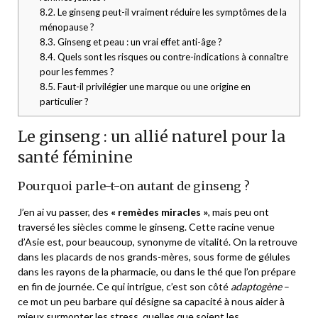
8.2.
Le ginseng peut-il vraiment réduire les symptômes de la
ménopause ?
8.3.
Ginseng et peau : un vrai effet anti-âge ?
8.4.
Quels sont les risques ou contre-indications à connaître
pour les femmes ?
8.5.
Faut-il privilégier une marque ou une origine en
particulier ?
Le ginseng : un allié naturel pour la
santé féminine
Pourquoi parle-t-on autant de ginseng ?
J’en ai vu passer, des
« remèdes miracles »
, mais peu ont
traversé les siècles comme le ginseng. Cette racine venue
d’Asie est, pour beaucoup, synonyme de vitalité. On la retrouve
dans les placards de nos grands-mères, sous forme de gélules
dans les rayons de la pharmacie, ou dans le thé que l’on prépare
en fin de journée. Ce qui intrigue, c’est son côté
adaptogène
–
ce mot un peu barbare qui désigne sa capacité à nous aider à
mieux surmonter les stress, quelles que soient les