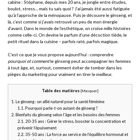
cabine :
Stéphane, depuis mes 20 ans, je jongle entre études,
boulot, stress… mais tu sais quoi ? J’ai jamais été aussi fatiguée
qu’à l’approche de la ménopause. Puis je découvre le ginseng, et
là, c’est comme si j’avais retrouvé un peu de mon énergie
d’avant.
Dans le monde de l’esthétique, on croise mille histoires
comme celle-ci. On devine le parfum d’une décoction tiède, le
petit rituel dans la cuisine – parfois raté, parfois magique.
C’est ce que je vous propose aujourd’hui : comprendre
pourquoi et comment
le ginseng peut accompagner les femmes
à tout âge, et, surtout, comment éviter de tomber dans les
pièges du marketing pour vraiment en tirer le meilleur.
Table des matières
[
Masquer
]
1.
Le ginseng : un allié naturel pour la santé féminine
1.1.
Pourquoi parle-t-on autant de ginseng ?
2.
Bienfaits du ginseng selon l’âge et les besoins des femmes
2.1.
20-35 ans : Gérer le stress, booster la concentration et
prévenir l’épuisement
2.2.
35-50 ans : La force au service de l’équilibre hormonal et