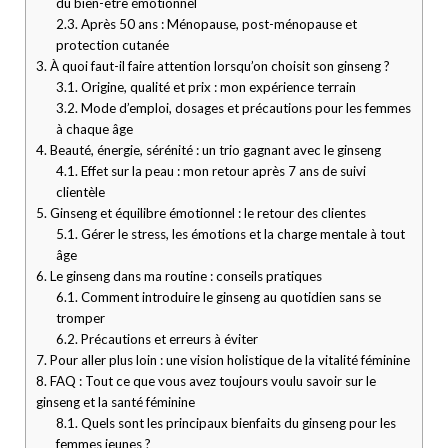
du bien-être émotionnel
2.3.
Après 50 ans : Ménopause, post-ménopause et
protection cutanée
3.
À quoi faut-il faire attention lorsqu’on choisit son ginseng ?
3.1.
Origine, qualité et prix : mon expérience terrain
3.2.
Mode d’emploi, dosages et précautions pour les femmes
à chaque âge
4.
Beauté, énergie, sérénité : un trio gagnant avec le ginseng
4.1.
Effet sur la peau : mon retour après 7 ans de suivi
clientèle
5.
Ginseng et équilibre émotionnel : le retour des clientes
5.1.
Gérer le stress, les émotions et la charge mentale à tout
âge
6.
Le ginseng dans ma routine : conseils pratiques
6.1.
Comment introduire le ginseng au quotidien sans se
tromper
6.2.
Précautions et erreurs à éviter
7.
Pour aller plus loin : une vision holistique de la vitalité féminine
8.
FAQ : Tout ce que vous avez toujours voulu savoir sur le
ginseng et la santé féminine
8.1.
Quels sont les principaux bienfaits du ginseng pour les
femmes jeunes ?