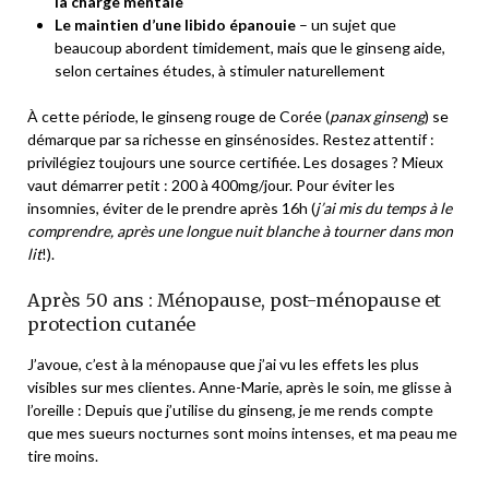
la charge mentale
Le maintien d’une libido épanouie
– un sujet que
beaucoup abordent timidement, mais que le ginseng aide,
selon certaines études, à stimuler naturellement
À cette période, le ginseng rouge de Corée (
panax ginseng
) se
démarque par sa richesse en ginsénosides. Restez attentif :
privilégiez toujours une source certifiée. Les dosages ? Mieux
vaut démarrer petit : 200 à 400mg/jour. Pour éviter les
insomnies, éviter de le prendre après 16h (
j’ai mis du temps à le
comprendre, après une longue nuit blanche à tourner dans mon
lit
!).
Après 50 ans : Ménopause, post-ménopause et
protection cutanée
J’avoue, c’est à la ménopause que j’ai vu les effets les plus
visibles sur mes clientes. Anne-Marie, après le soin, me glisse à
l’oreille :
Depuis que j’utilise du ginseng, je me rends compte
que mes sueurs nocturnes sont moins intenses, et ma peau me
tire moins.