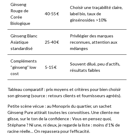
Ginseng
Choisir une traçabilité claire,
Rouge de
40-55 €
label bio, taux de
Corée
ginsénosides >10%
Biologique
Ginseng Blanc
Privilégier des marques
Asiatique
25-40 €
reconnues, attention aux
standardisé
mélanges
Compléments
Souvent dilué, peu d’actifs,
“ginseng” low
5-15 €
résultats faibles
cost
Tableau comparatif : prix moyens et critères pour bien choisir
son ginseng (source : retours clients et fournisseurs agréés).
Petite scène vécue : au Monoprix du quartier, un sachet
Ginseng Pure
attirait toutes les convoitises. Une cliente me
glisse, sur le ton de la confidence :
Vous en pensez quoi,
Stéphane ?
Ni une, ni deux, je regarde la liste : moins d’1% de
racine réelle… On repassera pour l’efficacité.