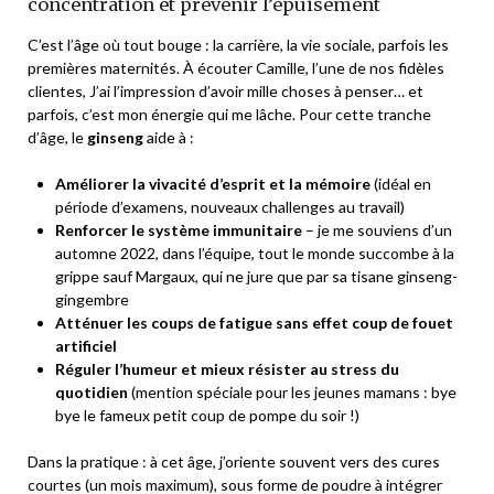
concentration et prévenir l’épuisement
C’est l’âge où tout bouge : la carrière, la vie sociale, parfois les
premières maternités. À écouter Camille, l’une de nos fidèles
clientes,
J’ai l’impression d’avoir mille choses à penser… et
parfois, c’est mon énergie qui me lâche.
Pour cette tranche
d’âge, le
ginseng
aide à :
Améliorer la vivacité d’esprit et la mémoire
(idéal en
période d’examens, nouveaux challenges au travail)
Renforcer le système immunitaire
– je me souviens d’un
automne 2022, dans l’équipe, tout le monde succombe à la
grippe sauf Margaux, qui ne jure que par sa tisane ginseng-
gingembre
Atténuer les coups de fatigue sans effet
coup de fouet
artificiel
Réguler l’humeur et mieux résister au stress du
quotidien
(mention spéciale pour les jeunes mamans : bye
bye le fameux
petit coup de pompe
du soir !)
Dans la pratique : à cet âge, j’oriente souvent vers des cures
courtes (un mois maximum), sous forme de poudre à intégrer