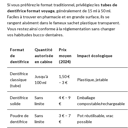
Si vous préférez le format traditionnel, privilégiez les
tubes de
dentifrice format voyage
, généralement de 15 ml à 50 ml.
Faciles à trouver en pharmacie et en grande surface, ils se
rangent aisément dans le fameux sachet plastique transparent.
Vous restez ainsi conforme à la réglementation sans changer
vos habitudes bucco-dentaires.
Format
Quantité
Prix
de
autorisée
moyen
Impact écologique
dentifrice
en cabine
(2024)
Dentifrice
Jusqu’à
1,50 €
classique
Plastique, jetable
100 ml
– 3 €
(tube)
Dentifrice
Sans
4 € – 9
Emballage
solide
limite
€
compostable/rechargeable
Poudre de
Sans
3 € – 7
Pot réutilisable, vrac
dentifrice
limite
€
possible