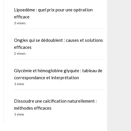
Lipoedème : quel prix pour une opération
efficace
3 views
Ongles qui se dédoublent : causes et solutions
efficaces
2 views
Glycémie et hémoglobine glyquée : tableau de
correspondance et interprétation
1 view
Dissoudre une calcification naturellement :
méthodes efficaces
1 view