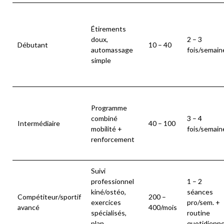
Étirements
doux,
2 – 3
Débutant
10 – 40
automassage
fois/semain
simple
Programme
combiné
3 – 4
Intermédiaire
40 – 100
mobilité +
fois/semain
renforcement
Suivi
professionnel
1 – 2
kiné/ostéo,
séances
Compétiteur/sportif
200 –
exercices
pro/sem. +
avancé
400/mois
spécialisés,
routine
plan
quotidienn