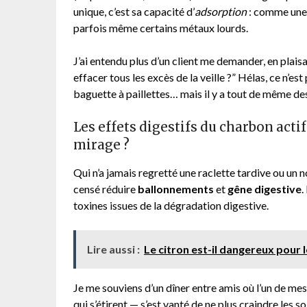
unique, c’est sa capacité d’
adsorption
: comme une é
parfois même certains métaux lourds.
J’ai entendu plus d’un client me demander, en plaisa
effacer tous les excès de la veille ?” Hélas, ce n’
baguette à paillettes… mais il y a tout de même des
Les effets digestifs du charbon actif
mirage ?
Qui n’a jamais regretté une raclette tardive ou un n
censé réduire
ballonnements
et
gêne digestive
.
toxines issues de la dégradation digestive.
Lire aussi :
Le citron est-il dangereux pour 
Je me souviens d’un dîner entre amis où l’un de me
qui s’étirent — s’est vanté de ne plus craindre les 