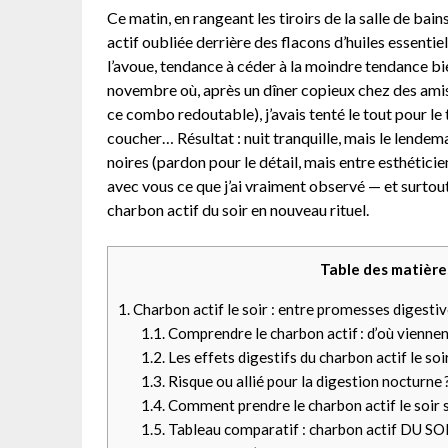
Ce matin, en rangeant les tiroirs de la salle de bain
actif oubliée derrière des flacons d’huiles essentiel
l’avoue, tendance à céder à la moindre tendance bie
novembre où, après un dîner copieux chez des amis 
ce combo redoutable), j’avais tenté le tout pour le
coucher… Résultat : nuit tranquille, mais le lendem
noires (pardon pour le détail, mais entre esthéticie
avec vous ce que j’ai vraiment observé — et surtout,
charbon actif du soir en nouveau rituel.
Table des matière
1.
Charbon actif le soir : entre promesses digestiv
1.1.
Comprendre le charbon actif : d’où viennen
1.2.
Les effets digestifs du charbon actif le so
1.3.
Risque ou allié pour la digestion nocturne 
1.4.
Comment prendre le charbon actif le soir s
1.5.
Tableau comparatif : charbon actif DU SOI