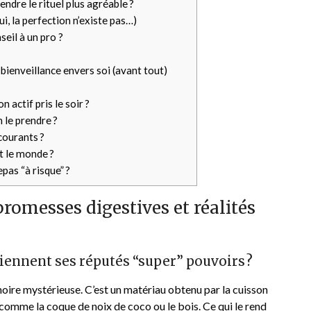
ndre le rituel plus agréable ?
i, la perfection n’existe pas…)
eil à un pro ?
a bienveillance envers soi (avant tout)
 actif pris le soir ?
 le prendre ?
courants ?
ut le monde ?
pas “à risque” ?
 promesses digestives et réalités
viennent ses réputés “super” pouvoirs ?
e noire mystérieuse. C’est un matériau obtenu par la cuisson
 comme la coque de noix de coco ou le bois. Ce qui le rend