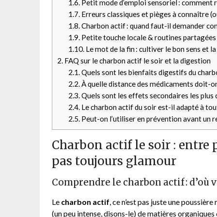
1.6.
Petit mode d’emploi sensoriel : comment re
1.7.
Erreurs classiques et pièges à connaître (ou
1.8.
Charbon actif : quand faut-il demander cons
1.9.
Petite touche locale & routines partagées
1.10.
Le mot de la fin : cultiver le bon sens et l
2.
FAQ sur le charbon actif le soir et la digestion
2.1.
Quels sont les bienfaits digestifs du charbon
2.2.
À quelle distance des médicaments doit-on
2.3.
Quels sont les effets secondaires les plus 
2.4.
Le charbon actif du soir est-il adapté à to
2.5.
Peut-on l’utiliser en prévention avant un re
Charbon actif le soir : entre
pas toujours glamour
Comprendre le charbon actif : d’où 
Le
charbon actif
, ce n’est pas juste une poussièr
(un peu intense, disons-le) de matières organiques