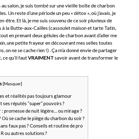
s au salon, je suis tombé sur une vieille boîte de charbon
les. Un reste d’une période un peu « détox », où j’avais, je
n-être. Et là, je me suis souvenu de ce soir pluvieux de
à la Butte-aux-Cailles (cassoulet maison et tarte Tatin,
 tout en prenant deux gélules de charbon avant d’aller me
ain, une petite frayeur en découvrant mes selles toutes
ns, on ne se cache rien !) . Ça m’a donné envie de partager
 ce qu’il faut
VRAIMENT
savoir avant de transformer le
s
[
Masquer
]
es et réalités pas toujours glamour
t ses réputés “super” pouvoirs ?
ir : promesse de nuit légère… ou mirage ?
? Où se cache le piège du charbon du soir ?
ans faux pas ? Conseils et routine de pro
R ou autres solutions ?