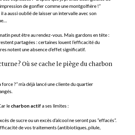
i l’impression de gonfler comme une montgolfière !”
il a aussi oublié de laisser un intervalle avec son
que…
e matin peut être au rendez-vous. Mais gardons en tête :
stent partagées : certaines louent l’efficacité du
es notent une absence d’effet significatif.
cturne ? Où se cache le piège du charbon
 force ?” m’a déjà lancé une cliente du quartier
rangés.
Car le
charbon actif
a ses limites :
excès de sucre ou un excès d’alcool ne seront pas “effacés”.
’efficacité de vos traitements (antibiotiques, pilule,