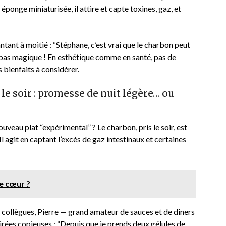
ponge miniaturisée, il attire et capte toxines, gaz, et
ntant à moitié : “Stéphane, c’est vrai que le charbon peut
est pas magique ! En esthétique comme en santé, pas de
 bienfaits à considérer.
 le soir : promesse de nuit légère… ou
ouveau plat “expérimental” ? Le charbon, pris le soir, est
 Il agit en captant l’excès de gaz intestinaux et certaines
le cœur ?
s collègues, Pierre — grand amateur de sauces et de dîners
soirées copieuses : “Depuis que je prends deux gélules de