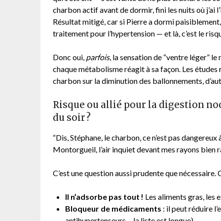
charbon actif avant de dormir, fini les nuits où j’a
Résultat mitigé, car si Pierre a dormi paisiblement, 
traitement pour l’hypertension — et là, c’est le ris
Donc oui,
parfois
, la sensation de “ventre léger” l
chaque métabolisme réagit à sa façon. Les études re
charbon sur la diminution des ballonnements, d’autr
Risque ou allié pour la digestion no
du soir ?
“Dis, Stéphane, le charbon, ce n’est pas dangereux à
Montorgueil, l’air inquiet devant mes rayons bien 
C’est une question aussi prudente que nécessaire. 
Il n’adsorbe pas tout !
Les aliments gras, les 
Bloqueur de médicaments
: il peut réduire l
antihypertenseurs… la liste est longue).