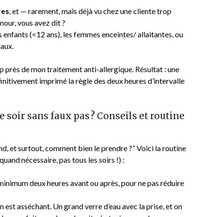
res
, et — rarement, mais déjà vu chez une cliente trop
mour, vous avez dit ?
es enfants (<12 ans), les femmes enceintes/ allaitantes, ou
naux.
op près de mon traitement anti-allergique. Résultat : une
définitivement imprimé la règle des deux heures d’intervalle
 soir sans faux pas ? Conseils et routine
 et surtout, comment bien le prendre ?” Voici la routine
uand nécessaire, pas tous les soirs !) :
inimum deux heures avant ou après, pour ne pas réduire
 est asséchant. Un grand verre d’eau avec la prise, et on