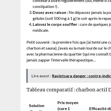
continue à boire régulièrement (oui, même si cel
constipation !) .
Dosez avec raison :
Ne dépassez jamais la po
gélules (soit 500 mg à 1 g) le soir après le repa
Laissez le corps souffler :
cure de quelques j
médicale.
Petit souvenir : la première fois que j’ai tenté une
charbon et sauna), j’avais eu la main lourde sur le c
avec la pharmacienne du quartier (qui me connaît bie
jamais zapper l’intervalle thérapeutique…
Lire aussi :
Ravintsara danger : contre-indic
Tableau comparatif : charbon actif 
Prix moyen
Solution
(cure 1
Efficacité d