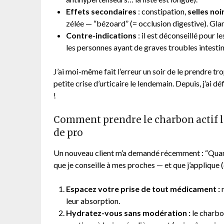
Effets secondaires
: constipation,
selles noi
zélée — “bézoard” (= occlusion digestive). Gla
Contre-indications
: il est déconseillé pour l
les personnes ayant de graves troubles intesti
J’ai moi-même fait l’erreur un soir de le prendre tr
petite crise d’urticaire le lendemain. Depuis, j’ai 
!
Comment prendre le charbon actif le
de pro
Un nouveau client m’a demandé récemment : “Quand,
que je conseille à mes proches — et que j’applique (q
Espacez votre prise de tout médicament :
m
leur absorption.
Hydratez-vous sans modération :
le charbon