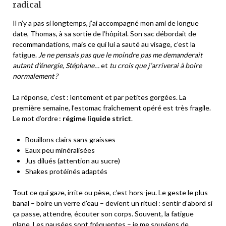
radical
Il n’y a pas si longtemps, j’ai accompagné mon ami de longue
date, Thomas, à sa sortie de l’hôpital. Son sac débordait de
recommandations, mais ce qui lui a sauté au visage, c’est la
fatigue.
Je ne pensais pas que le moindre pas me demanderait
autant d’énergie, Stéphane…
et
tu crois que j’arriverai à boire
normalement ?
La réponse, c’est : lentement et par petites gorgées. La
première semaine, l’estomac fraîchement opéré est très fragile.
Le mot d’ordre :
régime liquide strict
.
Bouillons clairs sans graisses
Eaux peu minéralisées
Jus dilués (attention au sucre)
Shakes protéinés adaptés
Tout ce qui gaze, irrite ou pèse, c’est hors-jeu. Le geste le plus
banal – boire un verre d’eau – devient un rituel : sentir d’abord si
ça passe, attendre, écouter son corps. Souvent, la fatigue
plane. Les nausées sont fréquentes – je me souviens de