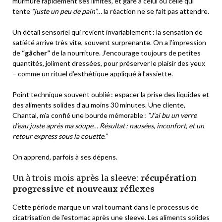
murmure rapidement ses limites, et gare à celui ou celle qui
tente
“juste un peu de pain”
… la réaction ne se fait pas attendre.
Un détail sensoriel qui revient invariablement : la sensation de
satiété arrive très vite, souvent surprenante. On a l’impression
de
“gâcher”
de la nourriture. J’encourage toujours de petites
quantités, joliment dressées, pour préserver le plaisir des yeux
– comme un rituel d’esthétique appliqué à l’assiette.
Point technique souvent oublié : espacer la prise des liquides et
des aliments solides d’au moins 30 minutes. Une cliente,
Chantal, m’a confié une bourde mémorable :
“J’ai bu un verre
d’eau juste après ma soupe… Résultat : nausées, inconfort, et un
retour express sous la couette.”
On apprend, parfois à ses dépens.
Un à trois mois après la sleeve :
récupération
progressive et nouveaux réflexes
Cette période marque un vrai tournant dans le processus de
cicatrisation de l’estomac après une sleeve. Les aliments solides