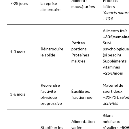
Aliments
Produits
7-28 jours
la reprise
mous/purées
laitiers
alimentaire
Yaourts natur
~10 €
Aliments frais
~30 €/semain
Petites
Suivi
Réintroduire
portions
psychologique
1-3 mois
le solide
Protéines
(si besoin)
maigres
Suppléments
vitamines
~25 €/mois
Reprendre
Matériel de
l’activité
Équilibrée,
sport doux
3-6 mois
physique
fractionnée
~30-70 € selon
progressive
activités
Bilans
Alimentation
médicaux
Stabiliser les
variée
réguliers
~50 