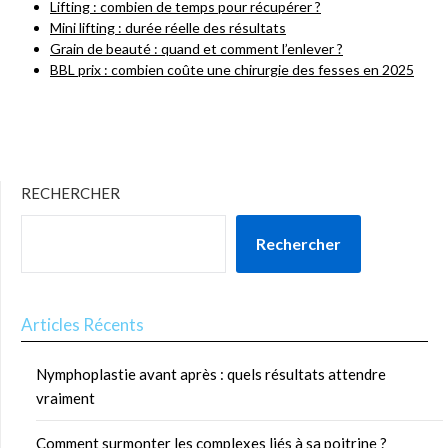
Lifting : combien de temps pour récupérer ?
Mini lifting : durée réelle des résultats
Grain de beauté : quand et comment l’enlever ?
BBL prix : combien coûte une chirurgie des fesses en 2025
RECHERCHER
Rechercher
Articles Récents
Nymphoplastie avant après : quels résultats attendre
vraiment
Comment surmonter les complexes liés à sa poitrine ?