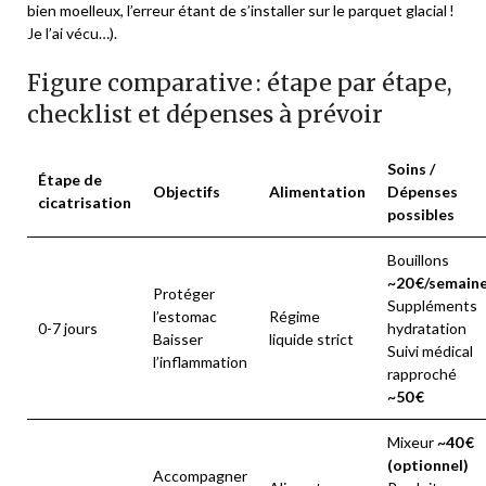
bien moelleux, l’erreur étant de s’installer sur le parquet glacial !
Je l’ai vécu…).
Figure comparative : étape par étape,
checklist et dépenses à prévoir
Soins /
Étape de
Objectifs
Alimentation
Dépenses
cicatrisation
possibles
Bouillons
~20 €/semain
Protéger
Suppléments
l’estomac
Régime
0-7 jours
hydratation
Baisser
liquide strict
Suivi médical
l’inflammation
rapproché
~50 €
Mixeur
~40 €
(optionnel)
Accompagner