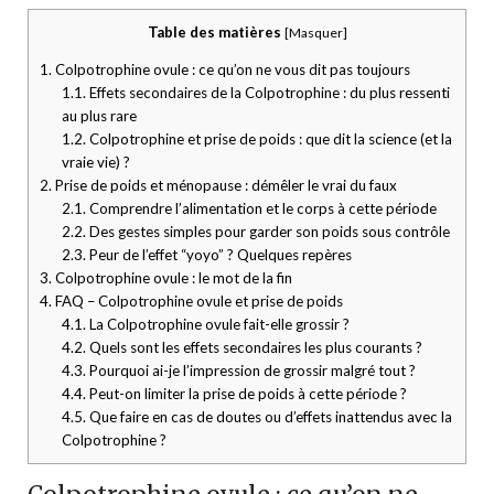
Table des matières
[
Masquer
]
1.
Colpotrophine ovule : ce qu’on ne vous dit pas toujours
1.1.
Effets secondaires de la Colpotrophine : du plus ressenti
au plus rare
1.2.
Colpotrophine et prise de poids : que dit la science (et la
vraie vie) ?
2.
Prise de poids et ménopause : démêler le vrai du faux
2.1.
Comprendre l’alimentation et le corps à cette période
2.2.
Des gestes simples pour garder son poids sous contrôle
2.3.
Peur de l’effet “yoyo” ? Quelques repères
3.
Colpotrophine ovule : le mot de la fin
4.
FAQ – Colpotrophine ovule et prise de poids
4.1.
La Colpotrophine ovule fait-elle grossir ?
4.2.
Quels sont les effets secondaires les plus courants ?
4.3.
Pourquoi ai-je l’impression de grossir malgré tout ?
4.4.
Peut-on limiter la prise de poids à cette période ?
4.5.
Que faire en cas de doutes ou d’effets inattendus avec la
Colpotrophine ?