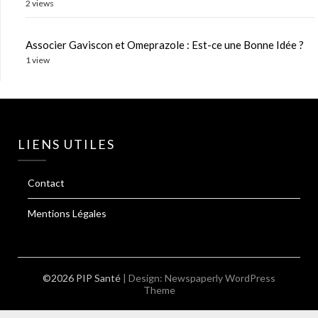
2 views
Associer Gaviscon et Omeprazole : Est-ce une Bonne Idée ?
1 view
LIENS UTILES
Contact
Mentions Légales
©2026 PIP Santé
| Design:
Newspaperly WordPress
Theme