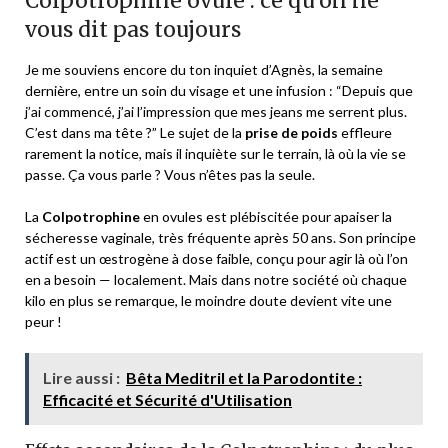
Colpotrophine ovule : ce qu’on ne
vous dit pas toujours
Je me souviens encore du ton inquiet d’Agnès, la semaine
dernière, entre un soin du visage et une infusion : “Depuis que
j’ai commencé, j’ai l’impression que mes jeans me serrent plus.
C’est dans ma tête ?” Le sujet de la
prise de poids
effleure
rarement la notice, mais il inquiète sur le terrain, là où la vie se
passe. Ça vous parle ? Vous n’êtes pas la seule.
La
Colpotrophine
en ovules est plébiscitée pour apaiser la
sécheresse vaginale, très fréquente après 50 ans. Son principe
actif est un œstrogène à dose faible, conçu pour agir là où l’on
en a besoin — localement. Mais dans notre société où chaque
kilo en plus se remarque, le moindre doute devient vite une
peur !
Lire aussi :
Bêta Meditril et la Parodontite :
Efficacité et Sécurité d'Utilisation