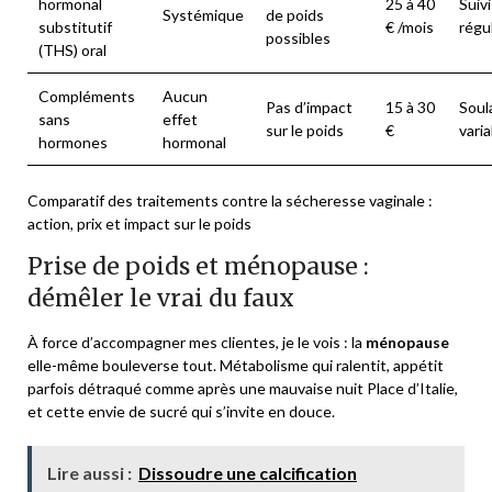
hormonal
25 à 40
Suiv
Systémique
de poids
substitutif
€ /mois
régul
possibles
(THS) oral
Compléments
Aucun
Pas d’impact
15 à 30
Sou
sans
effet
sur le poids
€
varia
hormones
hormonal
Comparatif des traitements contre la sécheresse vaginale :
action, prix et impact sur le poids
Prise de poids et ménopause :
démêler le vrai du faux
À force d’accompagner mes clientes, je le vois : la
ménopause
elle-même bouleverse tout. Métabolisme qui ralentit, appétit
parfois détraqué comme après une mauvaise nuit Place d’Italie,
et cette envie de sucré qui s’invite en douce.
Lire aussi :
Dissoudre une calcification