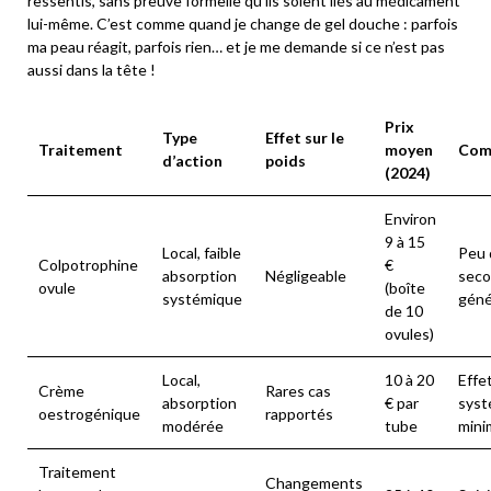
ressentis, sans preuve formelle qu’ils soient liés au médicament
lui-même. C’est comme quand je change de gel douche : parfois
ma peau réagit, parfois rien… et je me demande si ce n’est pas
aussi dans la tête !
Prix
Type
Effet sur le
Traitement
moyen
Com
d’action
poids
(2024)
Environ
9 à 15
Local, faible
Peu 
Colpotrophine
€
absorption
Négligeable
seco
ovule
(boîte
systémique
géné
de 10
ovules)
Local,
10 à 20
Effe
Crème
Rares cas
absorption
€ par
syst
oestrogénique
rapportés
modérée
tube
mini
Traitement
Changements