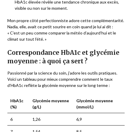
HbA1c élevée révèle une tendance chronique aux excès,
visible ou non sur le moment.
Mon propre côté perfectionniste adore cette complémentarité.
Nadia, elle, avait ce petit sourire en coin quand je lui ai dit :
« C’est un peu comme comparer la météo d’aujourd’hui et le
climat sur tout l’été. »
Correspondance HbA1c et glycémie
moyenne : à quoi ça sert ?
Passionné par la science du soin, j’adore les outils pratiques.
Voici un tableau pour mieux comprendre comment le taux
d’HbA1c reflète la glycémie moyenne sur le long terme :
HbA1c
Glycémie moyenne
Glycémie moyenne
(%)
(g/L)
(mmol/L)
6
1,26
6,9
7
1,54
8,5