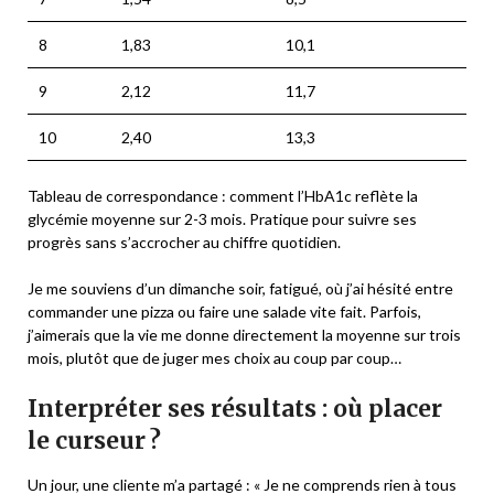
8
1,83
10,1
9
2,12
11,7
10
2,40
13,3
Tableau de correspondance : comment l’HbA1c reflète la
glycémie moyenne sur 2-3 mois. Pratique pour suivre ses
progrès sans s’accrocher au chiffre quotidien.
Je me souviens d’un dimanche soir, fatigué, où j’ai hésité entre
commander une pizza ou faire une salade vite fait. Parfois,
j’aimerais que la vie me donne directement la moyenne sur trois
mois, plutôt que de juger mes choix au coup par coup…
Interpréter ses résultats : où placer
le curseur ?
Un jour, une cliente m’a partagé : « Je ne comprends rien à tous