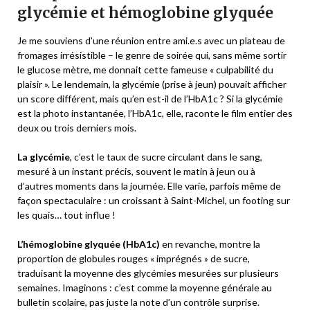
glycémie et hémoglobine glyquée
Je me souviens d’une réunion entre ami.e.s avec un plateau de
fromages irrésistible – le genre de soirée qui, sans même sortir
le glucose mètre, me donnait cette fameuse « culpabilité du
plaisir ». Le lendemain, la glycémie (prise à jeun) pouvait afficher
un score différent, mais qu’en est-il de l’HbA1c ? Si la glycémie
est la photo instantanée, l’HbA1c, elle, raconte le film entier des
deux ou trois derniers mois.
La glycémie
, c’est le taux de sucre circulant dans le sang,
mesuré à un instant précis, souvent le matin à jeun ou à
d’autres moments dans la journée. Elle varie, parfois même de
façon spectaculaire : un croissant à Saint-Michel, un footing sur
les quais… tout influe !
L’hémoglobine glyquée (HbA1c)
en revanche, montre la
proportion de globules rouges « imprégnés » de sucre,
traduisant la moyenne des glycémies mesurées sur plusieurs
semaines. Imaginons : c’est comme la moyenne générale au
bulletin scolaire, pas juste la note d’un contrôle surprise.