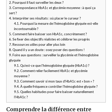
2.
Pourquoi il faut surveiller les deux ?
3.
Correspondance HbA1c et glycémie moyenne : à quoi ça
sert ?
4.
Interpréter ses résultats : où placer le curseur ?
4.1.
Pourquoi la mesure de l’hémoglobine glyquée est-elle
incontournable ?
5.
Comment faire baisser son HbA1c, concrètement ?
6.
Se fixer des objectifs réalistes et célébrer les progrès
7.
Ressources utiles pour aller plus loin
8.
Quand il y a un doute : osez poser des questions !
9.
Foire aux questions : surveiller la glycémie et l’hémoglobine
glyquée
9.1.
Qu’est-ce que l’hémoglobine glyquée (HbA1c) ?
9.2.
Comment relier facilement HbA1c et glycémie
moyenne ?
9.3.
Comment savoir si mon taux d’HbA1c est « bon » ?
9.4.
À quelle fréquence contrôler l’hémoglobine glyquée ?
9.5.
Quelles habitudes pour faire baisser naturellement
l’HbA1c ?
Comprendre la différence entre