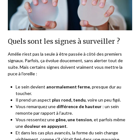
Quels sont les signes à surveiller ?
Amélie n’est pas la seule à être passée à côté des premiers
signaux. Parfois, ça évolue doucement, sans alerter tout de
suite. Mais certains signes doivent vraiment vous mettre la
puce à l’oreille :
Le sein devient
anormalement ferme
, presque dur au
toucher.
Il prend un aspect
plus rond, tendu
, voire un peu figé.
Vous remarquez une
différence de hauteur
: un sein
remonte par rapport à l’autre.
Vous ressentez une
gêne, une tension
, et parfois même
une
douleur en appuyant
.
Et dans les cas plus avancés, la forme du sein change
visiblement, comme s’il s’était figé dans une mauvaise