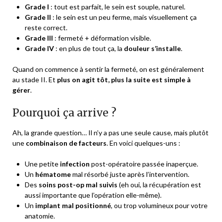
Grade I
: tout est parfait, le sein est souple, naturel.
Grade II
: le sein est un peu ferme, mais visuellement ça
reste correct.
Grade III
: fermeté + déformation visible.
Grade IV
: en plus de tout ça, la
douleur s’installe
.
Quand on commence à sentir la fermeté, on est généralement
au stade II. Et
plus on agit tôt, plus la suite est simple à
gérer
.
Pourquoi ça arrive ?
Ah, la grande question… Il n’y a pas une seule cause, mais plutôt
une
combinaison de facteurs
. En voici quelques-uns :
Une petite
infection
post-opératoire passée inaperçue.
Un
hématome
mal résorbé juste après l’intervention.
Des
soins post-op mal suivis
(eh oui, la récupération est
aussi importante que l’opération elle-même).
Un
implant mal positionné
, ou trop volumineux pour votre
anatomie.