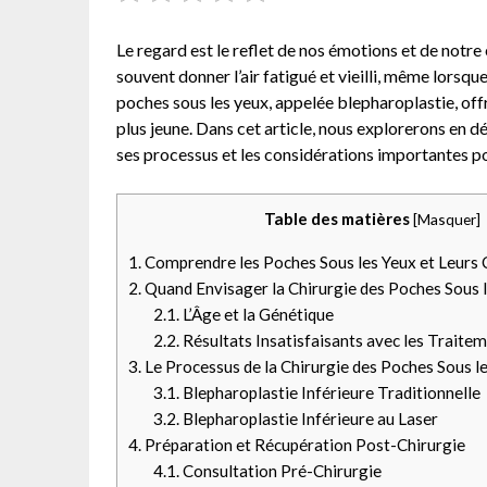
Le regard est le reflet de nos émotions et de notr
souvent donner l’air fatigué et vieilli, même lorsq
poches sous les yeux, appelée blepharoplastie, offr
plus jeune. Dans cet article, nous explorerons en dé
ses processus et les considérations importantes po
Table des matières
[
Masquer
]
1.
Comprendre les Poches Sous les Yeux et Leurs
2.
Quand Envisager la Chirurgie des Poches Sous 
2.1.
L’Âge et la Génétique
2.2.
Résultats Insatisfaisants avec les Traite
3.
Le Processus de la Chirurgie des Poches Sous l
3.1.
Blepharoplastie Inférieure Traditionnelle
3.2.
Blepharoplastie Inférieure au Laser
4.
Préparation et Récupération Post-Chirurgie
4.1.
Consultation Pré-Chirurgie