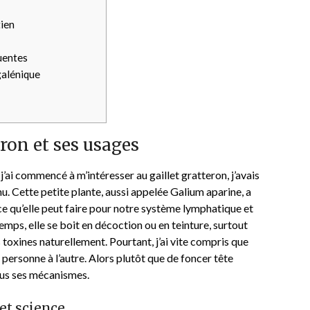
tien
uentes
galénique
ron et ses usages
 j’ai commencé à m’intéresser au gaillet gratteron, j’avais
. Cette petite plante, aussi appelée Galium aparine, a
e qu’elle peut faire pour notre système lymphatique et
emps, elle se boit en décoction ou en teinture, surtout
s toxines naturellement. Pourtant, j’ai vite compris que
ne personne à l’autre. Alors plutôt que de foncer tête
 plus ses mécanismes.
 et science