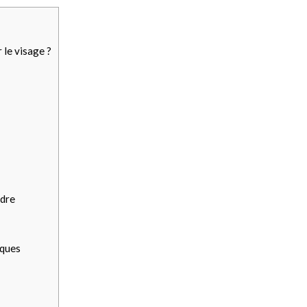
 le visage ?
ndre
iques