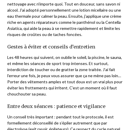
nettoyage avec n’importe quoi. Tout en douceur, sans savon ni
alcool. J’ai adopté personnellement une lotion micellaire ou une
eau thermale pour calmer la peau. Ensuite, j’applique une crème
riche en agents réparateurs comme le panthénol ou la Centella
Asiatica, qui aide la peau à se remettre rapidement et limite les
risques de croûtes ou de taches foncées.
Gestes à éviter et conseils d’entretien
Les 48 heures qui suivent, on oublie le soleil, la piscine, le sauna,
et même les séances de sport trop intenses. Et surtout,
interdiction de toucher ou de gratter la zone traitée. J’ai fait
l’erreur une fois, je peux vous assurer que ça ne mène pas loin…
Porter des vêtements amples et tout doux est un vrai plus pour
éviter les frottements qui irritent. C’est un moment où il faut
chouchouter sa peau.
Entre deux séances : patience et vigilance
Un conseil très important : pendant tout le protocole, il est
formellement déconseillé de s’épiler autrement que par
électrolyse (exit rasoir, épilateurs). Ce respect du cycle naturel