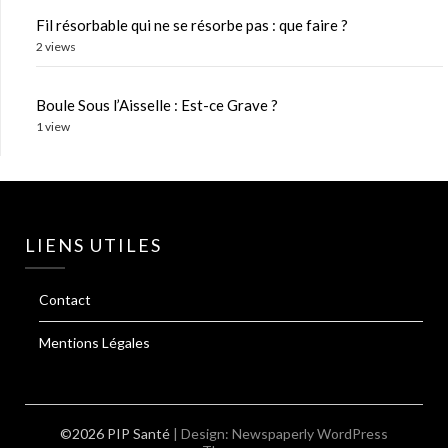
Fil résorbable qui ne se résorbe pas : que faire ?
2 views
Boule Sous l’Aisselle : Est-ce Grave ?
1 view
LIENS UTILES
Contact
Mentions Légales
©2026 PIP Santé
| Design:
Newspaperly WordPress