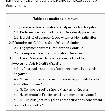
naviguer efficacement dans le paysage complexe des choix
écologiques.
Table des matières
[
Masquer
]
1.
Comprendre les Récriminations: Analyse des Avis Négatifs
1.1.
Performance des Produits: Au-Delà des Apparences
1.2.
Durabilité et Longévité: Des Attentes Non Satisfaites
2.
Répondre aux Critiques: Stratégies et Solutions
2.1.
Engagement envers l’Amélioration Continue
2.2.
Transparence et Communication Ouvertes
3.
Conclusion: Naviguer dans le Paysage de l’EcoLife
4.
FAQ sur les Avis Négatifs d’Ecolife
4.1.
1. Pourquoi les produits Ecolife reçoivent-ils des avis
négatifs?
4.2.
2. Les critiques sur la performance des produits Ecolife
sont-elles fondées?
4.3.
3. Comment Ecolife répond-il aux avis négatifs?
4.4.
4. Les produits Ecolife sont-ils vraiment écologiques?
4.5.
5. Que puis-je faire si j’ai des préoccupations concernant
les produits Ecolife?