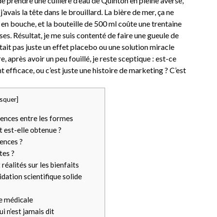
de prendre une cuillère d’eau de Quinton en pleine averse,
’avais la tête dans le brouillard. La bière de mer, ça ne
eu en bouche, et la bouteille de 500 ml coûte une trentaine
sses. Résultat, je me suis contenté de faire une gueule de
tait pas juste un effet placebo ou une solution miracle
e, après avoir un peu fouillé, je reste sceptique : est-ce
 efficace, ou c’est juste une histoire de marketing ? C’est
squer
]
rences entre les formes
 est-elle obtenue ?
rences ?
tes ?
réalités sur les bienfaits
dation scientifique solide
e médicale
i n’est jamais dit