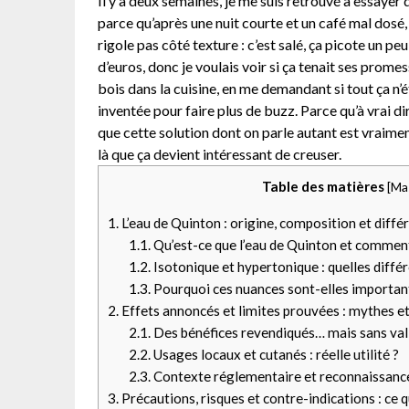
Il y a deux semaines, je me suis retrouvé à essayer 
parce qu’après une nuit courte et un café mal dosé, j
rigole pas côté texture : c’est salé, ça picote un p
d’euros, donc je voulais voir si ça tenait ses prome
bois dans la cuisine, en me demandant si tout ça n’é
inventée pour faire plus de buzz. Parce qu’à vrai dir
que cette solution dont on parle autant est vraiment
là que ça devient intéressant de creuser.
Table des matières
[
Ma
1.
L’eau de Quinton : origine, composition et diffé
1.1.
Qu’est-ce que l’eau de Quinton et comment
1.2.
Isotonique et hypertonique : quelles diffé
1.3.
Pourquoi ces nuances sont-elles importan
2.
Effets annoncés et limites prouvées : mythes et 
2.1.
Des bénéfices revendiqués… mais sans vali
2.2.
Usages locaux et cutanés : réelle utilité ?
2.3.
Contexte réglementaire et reconnaissanc
3.
Précautions, risques et contre-indications : ce qu