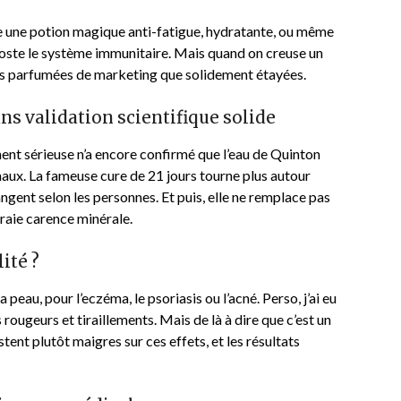
 une potion magique anti-fatigue, hydratante, ou même
 booste le système immunitaire. Mais quand on creuse un
lus parfumées de marketing que solidement étayées.
s validation scientifique solide
ent sérieuse n’a encore confirmé que l’eau de Quinton
maux. La fameuse cure de 21 jours tourne plus autour
angent selon les personnes. Et puis, elle ne remplace pas
vraie carence minérale.
ité ?
a peau, pour l’eczéma, le psoriasis ou l’acné. Perso, j’ai eu
 rougeurs et tiraillements. Mais de là à dire que c’est un
stent plutôt maigres sur ces effets, et les résultats