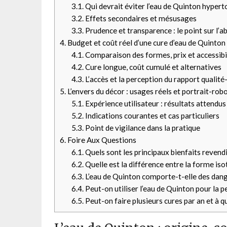
3.1.
Qui devrait éviter l’eau de Quinton hypert
3.2.
Effets secondaires et mésusages
3.3.
Prudence et transparence : le point sur l’a
4.
Budget et coût réel d’une cure d’eau de Quinton
4.1.
Comparaison des formes, prix et accessibi
4.2.
Cure longue, coût cumulé et alternatives
4.3.
L’accès et la perception du rapport qualité
5.
L’envers du décor : usages réels et portrait-robot
5.1.
Expérience utilisateur : résultats attendus
5.2.
Indications courantes et cas particuliers
5.3.
Point de vigilance dans la pratique
6.
Foire Aux Questions
6.1.
Quels sont les principaux bienfaits revendi
6.2.
Quelle est la différence entre la forme is
6.3.
L’eau de Quinton comporte-t-elle des dang
6.4.
Peut-on utiliser l’eau de Quinton pour la p
6.5.
Peut-on faire plusieurs cures par an et à qu