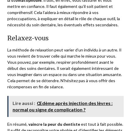
la
stomatophobie
. Il doit, en effet, vous rassurer et vous
mettre en confiance. Il faut également qu’il soit patient et
compréhensif. Cela l’aidera à mieux répondre à vos
préoccupations, à expliquer en détail le rôle de chaque outil, la
nécessité du soin dentaire, les éventuels effets secondaires.
Relaxez-vous
La méthode de relaxation peut varier d’un individu à un autre. Il
vous revient de trouver celle qui marche le mieux pour vous.
Vous pouvez, par exemple, respirer profondément avant le
début des soins dentaires. Il serait également intéressant de
vous imaginer dans un espace ou dans une situation amusante.
Cela permet de se détendre. N’hésitez pas à vous offrir des
récompenses en fin de séance.
Lire aussi :
Œdème après injection des lèvres :
normal ou signe de complication ?
En résumé,
vaincre la peur du dentiste
est tout à fait possible.
Il suffit de reconnaître votre phobie et d’identifier les éléments