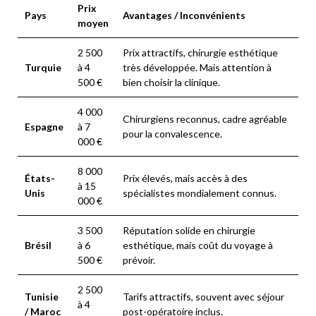
Prix
Pays
Avantages / Inconvénients
moyen
2 500
Prix attractifs, chirurgie esthétique
Turquie
à 4
très développée. Mais attention à
500 €
bien choisir la clinique.
4 000
Chirurgiens reconnus, cadre agréable
Espagne
à 7
pour la convalescence.
000 €
8 000
États-
Prix élevés, mais accès à des
à 15
Unis
spécialistes mondialement connus.
000 €
3 500
Réputation solide en chirurgie
Brésil
à 6
esthétique, mais coût du voyage à
500 €
prévoir.
2 500
Tunisie
Tarifs attractifs, souvent avec séjour
à 4
/ Maroc
post-opératoire inclus.