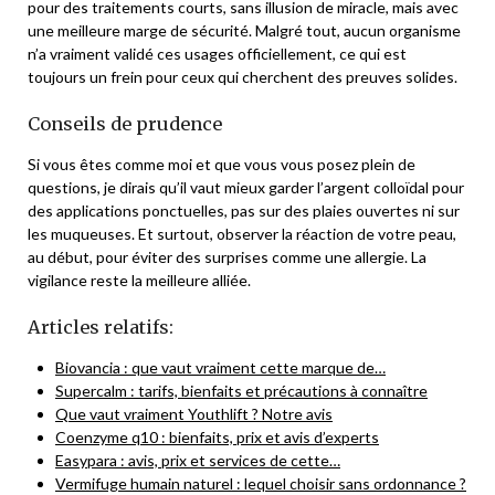
pour des traitements courts, sans illusion de miracle, mais avec
une meilleure marge de sécurité. Malgré tout, aucun organisme
n’a vraiment validé ces usages officiellement, ce qui est
toujours un frein pour ceux qui cherchent des preuves solides.
Conseils de prudence
Si vous êtes comme moi et que vous vous posez plein de
questions, je dirais qu’il vaut mieux garder l’argent colloïdal pour
des applications ponctuelles, pas sur des plaies ouvertes ni sur
les muqueuses. Et surtout, observer la réaction de votre peau,
au début, pour éviter des surprises comme une allergie. La
vigilance reste la meilleure alliée.
Articles relatifs:
Biovancia : que vaut vraiment cette marque de…
Supercalm : tarifs, bienfaits et précautions à connaître
Que vaut vraiment Youthlift ? Notre avis
Coenzyme q10 : bienfaits, prix et avis d’experts
Easypara : avis, prix et services de cette…
Vermifuge humain naturel : lequel choisir sans ordonnance ?