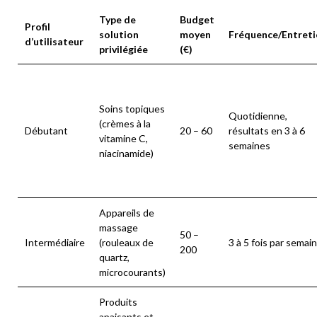
Type de
Budget
Profil
solution
moyen
Fréquence/Entreti
d’utilisateur
privilégiée
(€)
Soins topiques
Quotidienne,
(crèmes à la
Débutant
20 – 60
résultats en 3 à 6
vitamine C,
semaines
niacinamide)
Appareils de
massage
50 –
Intermédiaire
(rouleaux de
3 à 5 fois par semai
200
quartz,
microcourants)
Produits
apaisants et