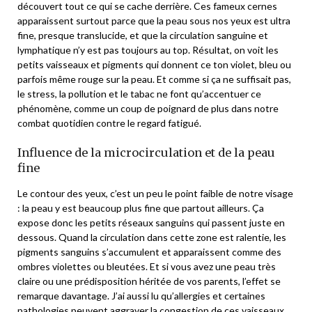
découvert tout ce qui se cache derrière. Ces fameux cernes
apparaissent surtout parce que la peau sous nos yeux est ultra
fine, presque translucide, et que la circulation sanguine et
lymphatique n’y est pas toujours au top. Résultat, on voit les
petits vaisseaux et pigments qui donnent ce ton violet, bleu ou
parfois même rouge sur la peau. Et comme si ça ne suffisait pas,
le stress, la pollution et le tabac ne font qu’accentuer ce
phénomène, comme un coup de poignard de plus dans notre
combat quotidien contre le regard fatigué.
Influence de la microcirculation et de la peau
fine
Le contour des yeux, c’est un peu le point faible de notre visage
: la peau y est beaucoup plus fine que partout ailleurs. Ça
expose donc les petits réseaux sanguins qui passent juste en
dessous. Quand la circulation dans cette zone est ralentie, les
pigments sanguins s’accumulent et apparaissent comme des
ombres violettes ou bleutées. Et si vous avez une peau très
claire ou une prédisposition héritée de vos parents, l’effet se
remarque davantage. J’ai aussi lu qu’allergies et certaines
pathologies peuvent aggraver la congestion de ces vaisseaux,