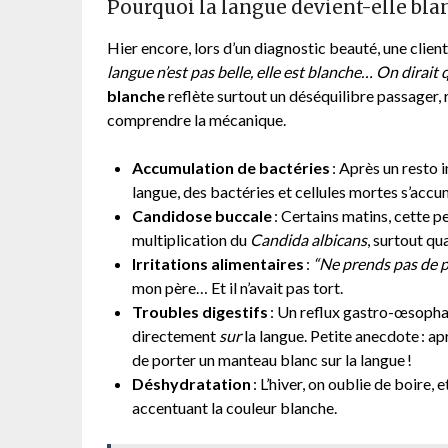
Pourquoi la langue devient-elle bla
Hier encore, lors d’un diagnostic beauté, une clien
langue n’est pas belle, elle est blanche… On dirait 
blanche
reflète surtout un déséquilibre passager, 
comprendre la mécanique.
Accumulation de bactéries
: Après un resto i
langue, des bactéries et cellules mortes s’accu
Candidose buccale
: Certains matins, cette p
multiplication du
Candida albicans
, surtout qu
Irritations alimentaires
:
“Ne prends pas de pi
mon père… Et il n’avait pas tort.
Troubles digestifs
: Un reflux gastro-œsophag
directement
sur
la langue. Petite anecdote : ap
de porter un manteau blanc sur la langue !
Déshydratation
: L’hiver, on oublie de boire, 
accentuant la couleur blanche.