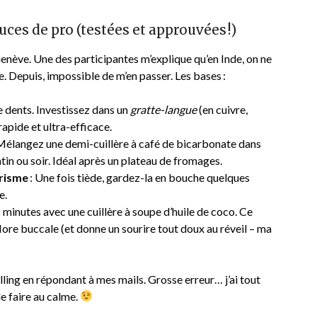
ces de pro (testées et approuvées !)
Genève. Une des participantes m’explique qu’en Inde, on ne
. Depuis, impossible de m’en passer. Les bases :
 dents. Investissez dans un
gratte-langue
(en cuivre,
rapide et ultra-efficace.
Mélangez une demi-cuillère à café de bicarbonate dans
tin ou soir. Idéal après un plateau de fromages.
arisme
: Une fois tiède, gardez-la en bouche quelques
e.
 5 minutes avec une cuillère à soupe d’huile de coco. Ce
lore buccale (et donne un sourire tout doux au réveil – ma
 pulling en répondant à mes mails. Grosse erreur… j’ai tout
le faire au calme.