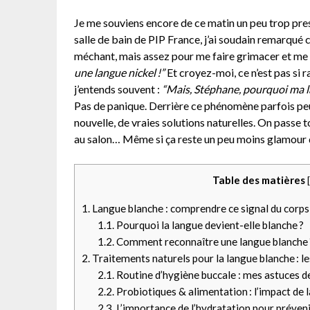
Je me souviens encore de ce matin un peu trop pres
salle de bain de PIP France, j’ai soudain remarqué 
méchant, mais assez pour me faire grimacer et me 
une langue nickel !”
Et croyez-moi, ce n’est pas si r
j’entends souvent :
“Mais, Stéphane, pourquoi ma lan
Pas de panique. Derrière ce phénomène parfois peu 
nouvelle, de vraies solutions naturelles. On passe 
au salon… Même si ça reste un peu moins glamour qu
Table des matières
[
1.
Langue blanche : comprendre ce signal du corps
1.1.
Pourquoi la langue devient-elle blanche ?
1.2.
Comment reconnaître une langue blanche 
2.
Traitements naturels pour la langue blanche : 
2.1.
Routine d’hygiène buccale : mes astuces de
2.2.
Probiotiques & alimentation : l’impact de la
2.3.
L’importance de l’hydratation pour préveni