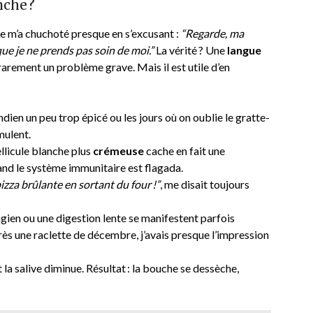
nche ?
te m’a chuchoté presque en s’excusant :
“Regarde, ma
que je ne prends pas soin de moi.”
La vérité ? Une
langue
rarement un problème grave. Mais il est utile d’en
ndien un peu trop épicé ou les jours où on oublie le gratte-
mulent.
ellicule blanche plus
crémeuse
cache en fait une
and le système immunitaire est flagada.
zza brûlante en sortant du four !”
, me disait toujours
ien ou une digestion lente se manifestent parfois
rès une raclette de décembre, j’avais presque l’impression
et la salive diminue. Résultat : la bouche se dessèche,