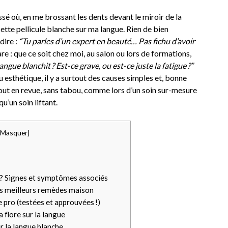
sé où, en me brossant les dents devant le miroir de la
cette pellicule blanche sur ma langue. Rien de bien
dire :
“Tu parles d’un expert en beauté… Pas fichu d’avoir
are : que ce soit chez moi, au salon ou lors de formations,
gue blanchit ? Est-ce grave, ou est-ce juste la fatigue ?”
esthétique, il y a surtout des causes simples et, bonne
tout en revue, sans tabou, comme lors d’un soin sur-mesure
’un soin liftant.
Masquer
]
? Signes et symptômes associés
les meilleurs remèdes maison
 pro (testées et approuvées !)
 flore sur la langue
r la langue blanche