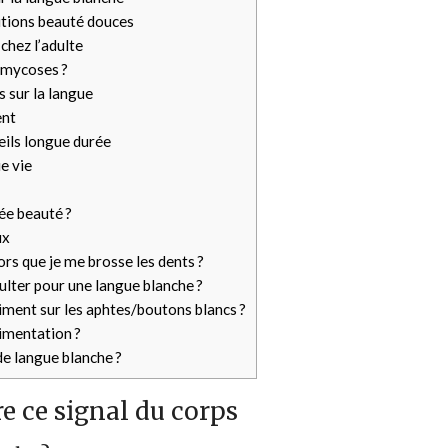
lutions beauté douces
chez l’adulte
t mycoses ?
 sur la langue
ent
eils longue durée
e vie
iée beauté ?
ux
rs que je me brosse les dents ?
lter pour une langue blanche ?
iment sur les aphtes/boutons blancs ?
limentation ?
de langue blanche ?
 ce signal du corps