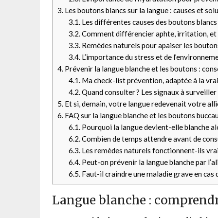
3.
Les boutons blancs sur la langue : causes et so
3.1.
Les différentes causes des boutons blancs 
3.2.
Comment différencier aphte, irritation, e
3.3.
Remèdes naturels pour apaiser les boutons
3.4.
L’importance du stress et de l’environnem
4.
Prévenir la langue blanche et les boutons : cons
4.1.
Ma check-list prévention, adaptée à la vrai
4.2.
Quand consulter ? Les signaux à surveiller
5.
Et si, demain, votre langue redevenait votre all
6.
FAQ sur la langue blanche et les boutons bucca
6.1.
Pourquoi la langue devient-elle blanche alo
6.2.
Combien de temps attendre avant de consu
6.3.
Les remèdes naturels fonctionnent-ils vra
6.4.
Peut-on prévenir la langue blanche par l’a
6.5.
Faut-il craindre une maladie grave en cas 
Langue blanche : comprendre